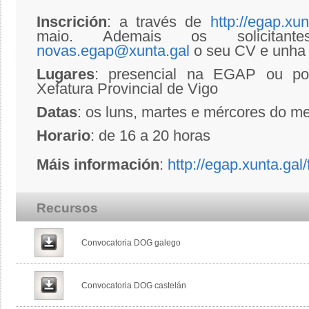
Inscrición
: a través de
http://egap.xun
maio. Ademais os solicitan
novas.egap@xunta.gal
o seu CV e unha 
Lugares
: presencial na EGAP ou por
Xefatura Provincial de Vigo
Datas
: os luns, martes e mércores do m
Horario
: de 16 a 20 horas
Máis información
:
http://egap.xunta.ga
Recursos
Convocatoria DOG galego
Convocatoria DOG castelán