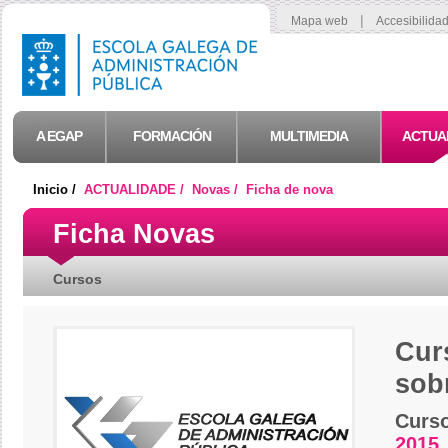
|
Mapa web
Accesibilida
A EGAP
FORMACIÓN
MULTIMEDIA
ACTUA
Inicio /
ACTUALIDADE /
Novas /
Ficha de nova
Ficha Novas
Cursos
Cur
sob
Curs
2015.