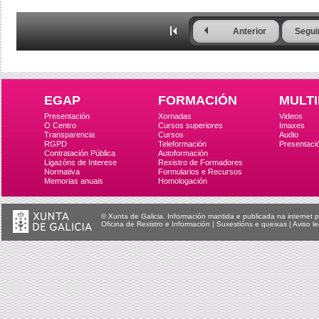
Anterior
Segui
EGAP
FORMACIÓN
MULTI
Presentación
Xornadas
Videos
O Centro
Cursos superiores
Imaxes
Transparencia
Cursos
Audio
RGPD
Teleformación
Presentaci
Contratación Pública
Autoformación
Ligazóns de Interese
Rexistro de Formadores
Normativa
Formularios e Recursos
Memorias anuais
Homologación
© Xunta de Galicia. Información mantida e publicada na internet p
Oficina de Rexistro e Información
|
Suxestións e queixas
|
Aviso le