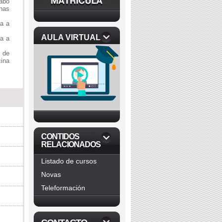
cabo
nas
ra a
AULA VIRTUAL
ra a
 de
cina
CONTIDOS
RELACIONADOS
Listado de cursos
Novas
Teleformación