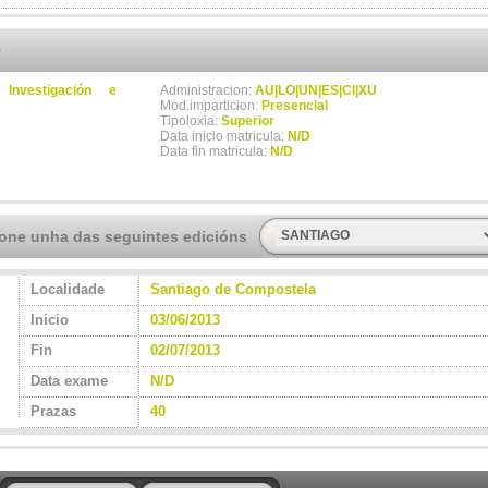
o
nvestigación e
Administracion:
AU|LO|UN|ES|CI|XU
Mod.imparticion:
Presencial
Tipoloxia:
Superior
Data inicio matricula:
N/D
Data fin matricula:
N/D
ione unha das seguintes edicións
Localidade
Santiago de Compostela
Inicio
03/06/2013
Fin
02/07/2013
Data exame
N/D
Prazas
40