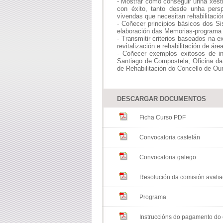
- Mostrar como conseguir unha xestió
con éxito, tanto desde unha pers
vivendas que necesitan rehabilitació
- Coñecer principios básicos dos S
elaboración das Memorias-programa e
- Transmitir criterios baseados na 
revitalización e rehabilitación de ár
- Coñecer exemplos exitosos de in
Santiago de Compostela, Oficina da
de Rehabilitación do Concello de Ou
DESCARGAR DOCUMENTOS
Ficha Curso PDF
Convocatoria castelán
Convocatoria galego
Resolución da comisión avali
Programa
Instruccións do pagamento do