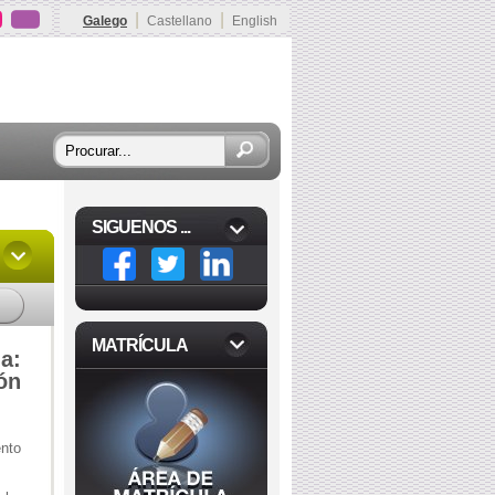
|
|
Galego
Castellano
English
SIGUENOS ...
MATRÍCULA
ia:
ón
ento