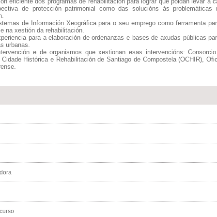
n eficiente dos programas de rehabilitación para lograr que poidan levar a 
pectiva de protección patrimonial como das solucións ás problemáticas 
n.
istemas de Información Xeográfica para o seu emprego como ferramenta pa
 na xestión da rehabilitación.
experiencia para a elaboración de ordenanzas e bases de axudas públicas pa
eas urbanas.
tervención e de organismos que xestionan esas intervencións: Consorcio
 Cidade Histórica e Rehabilitación de Santiago de Compostela (OCHIR), Ofi
rense.
adora
 curso