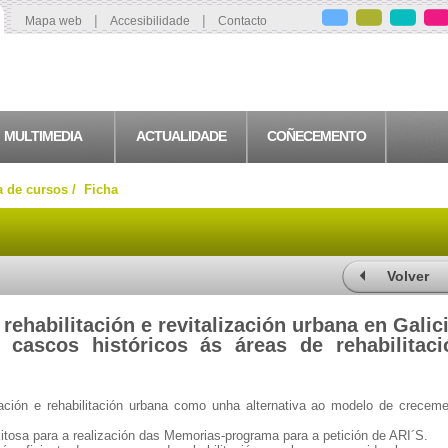
|
|
Mapa web
Accesibilidade
Contacto
MULTIMEDIA
ACTUALIDADE
COÑECEMENTO
a de cursos /
Ficha
Volver
 rehabilitación e revitalización urbana en Galic
cascos históricos ás áreas de rehabilitaci
ación e rehabilitación urbana como unha alternativa ao modelo de crecem
itosa para a realización das Memorias-programa para a petición de ARI´S.