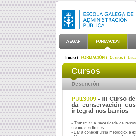
A EGAP
FORMACIÓN
Inicio /
FORMACIÓN /
Cursos /
List
Cursos
Descrición
PU13009
- III Curso de
da conservación dos 
integral nos barrios
- Transmitir a necesidade da renov
urbano sen límites.
- Dar a coñecer unha metodoloxía ex