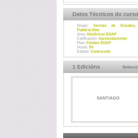
Datos Técnicos do curs
Grupo:
Servizo de Estudos, I
Publicacións
Area:
Históricos EGAP
Calificacion:
Aproveitamento
Plan:
Fondos EGAP
Horas:
50
Estado:
Convocado
1 Edicións
Selecc
SANTIAGO